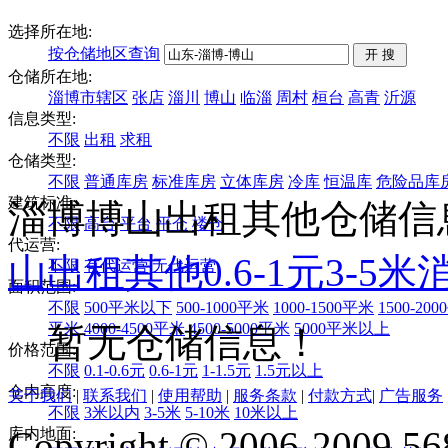
选择所在地:
按仓储地区查询
仓储所在地:
淄博市辖区
张店
淄川
博山
临淄
周村
桓台
高青
沂源
信息类型:
不限
出租
求租
仓储类型:
不限
普通库房
标准库房
立体库房
冷库
恒温库
危险品库
建筑标准:
淄博博山出租其他仓储信
不限
高台
平台
平仓
楼仓
代运营:
山
出租
其他
0.6-1元
3-5米
不限
有代运营
无代运营
面积范围:
不限
500平米以下
500-1000平米
1000-1500平米
1500-20
平米
4000-4500平米
4500-5000平米
5000平米以上
暂无仓储信息！
价格范围:
不限
0.1-0.6元
0.6-1元
1-1.5元
1.5元以上
仓内高度:
关于我们
|
联系我们
|
使用帮助
|
服务条款
|
付款方式
|
广告服务
不限
3米以内
3-5米
5-10米
10米以上
Copyright © 2006-2009 568
库内地面: