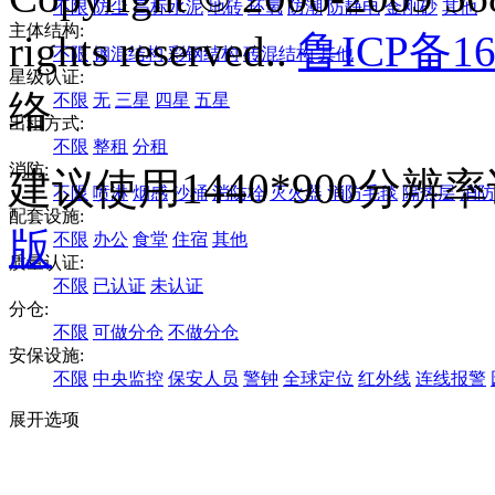
不限
防尘
高标水泥
地砖
环氧
防潮
防静电
金刚砂
其他
主体结构:
rights reserved..
鲁ICP备16
不限
钢混结构
彩钢结构
砖混结构
其他
星级认证:
络
不限
无
三星
四星
五星
出租方式:
不限
整租
分租
消防:
建议使用1440*900分
不限
喷淋
烟感
沙桶
消防栓
灭火器
消防毛毯
隔热层
消防
配套设施:
版
不限
办公
食堂
住宿
其他
质量认证:
不限
已认证
未认证
分仓:
不限
可做分仓
不做分仓
安保设施:
不限
中央监控
保安人员
警钟
全球定位
红外线
连线报警
展开选项