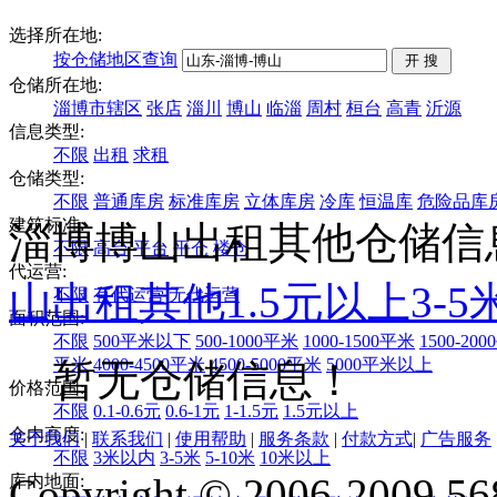
选择所在地:
按仓储地区查询
仓储所在地:
淄博市辖区
张店
淄川
博山
临淄
周村
桓台
高青
沂源
信息类型:
不限
出租
求租
仓储类型:
不限
普通库房
标准库房
立体库房
冷库
恒温库
危险品库
建筑标准:
淄博博山出租其他仓储信
不限
高台
平台
平仓
楼仓
代运营:
山
出租
其他
1.5元以上
3-5
不限
有代运营
无代运营
面积范围:
不限
500平米以下
500-1000平米
1000-1500平米
1500-20
平米
4000-4500平米
4500-5000平米
5000平米以上
暂无仓储信息！
价格范围:
不限
0.1-0.6元
0.6-1元
1-1.5元
1.5元以上
仓内高度:
关于我们
|
联系我们
|
使用帮助
|
服务条款
|
付款方式
|
广告服务
不限
3米以内
3-5米
5-10米
10米以上
Copyright © 2006-2009 568
库内地面: