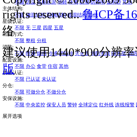
不限
防尘
高标水泥
地砖
环氧
防潮
防静电
金刚砂
其他
主体结构:
rights reserved..
鲁ICP备16
不限
钢混结构
彩钢结构
砖混结构
其他
星级认证:
络
不限
无
三星
四星
五星
出租方式:
不限
整租
分租
消防:
建议使用1440*900分
不限
喷淋
烟感
沙桶
消防栓
灭火器
消防毛毯
隔热层
消防
配套设施:
版
不限
办公
食堂
住宿
其他
质量认证:
不限
已认证
未认证
分仓:
不限
可做分仓
不做分仓
安保设施:
不限
中央监控
保安人员
警钟
全球定位
红外线
连线报警
展开选项