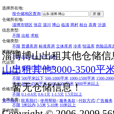
选择所在地:
按仓储地区查询
仓储所在地:
淄博市辖区
张店
淄川
博山
临淄
周村
桓台
高青
沂源
信息类型:
不限
出租
求租
仓储类型:
不限
普通库房
标准库房
立体库房
冷库
恒温库
危险品库
建筑标准:
淄博博山出租其他仓储信
不限
高台
平台
平仓
楼仓
代运营:
山
出租
其他
3000-3500平
不限
有代运营
无代运营
面积范围:
不限
500平米以下
500-1000平米
1000-1500平米
1500-20
平米
4000-4500平米
4500-5000平米
5000平米以上
暂无仓储信息！
价格范围:
不限
0.1-0.6元
0.6-1元
1-1.5元
1.5元以上
仓内高度:
关于我们
|
联系我们
|
使用帮助
|
服务条款
|
付款方式
|
广告服务
不限
3米以内
3-5米
5-10米
10米以上
Copyright © 2006-2009 568
库内地面: