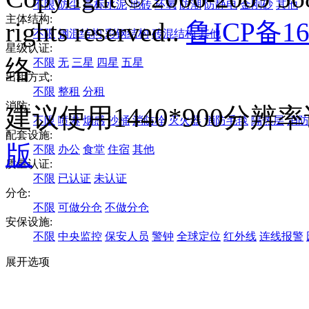
不限
防尘
高标水泥
地砖
环氧
防潮
防静电
金刚砂
其他
主体结构:
rights reserved..
鲁ICP备16
不限
钢混结构
彩钢结构
砖混结构
其他
星级认证:
络
不限
无
三星
四星
五星
出租方式:
不限
整租
分租
消防:
建议使用1440*900分
不限
喷淋
烟感
沙桶
消防栓
灭火器
消防毛毯
隔热层
消防
配套设施:
版
不限
办公
食堂
住宿
其他
质量认证:
不限
已认证
未认证
分仓:
不限
可做分仓
不做分仓
安保设施:
不限
中央监控
保安人员
警钟
全球定位
红外线
连线报警
展开选项