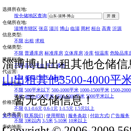
选择所在地:
按仓储地区查询
仓储所在地:
淄博市辖区
张店
淄川
博山
临淄
周村
桓台
高青
沂源
信息类型:
不限
出租
求租
仓储类型:
不限
普通库房
标准库房
立体库房
冷库
恒温库
危险品库
建筑标准:
淄博博山出租其他仓储信
不限
高台
平台
平仓
楼仓
代运营:
山
出租
其他
3500-4000平
不限
有代运营
无代运营
面积范围:
不限
500平米以下
500-1000平米
1000-1500平米
1500-20
平米
4000-4500平米
4500-5000平米
5000平米以上
暂无仓储信息！
价格范围:
不限
0.1-0.6元
0.6-1元
1-1.5元
1.5元以上
仓内高度:
关于我们
|
联系我们
|
使用帮助
|
服务条款
|
付款方式
|
广告服务
不限
3米以内
3-5米
5-10米
10米以上
Copyright © 2006-2009 568
库内地面: