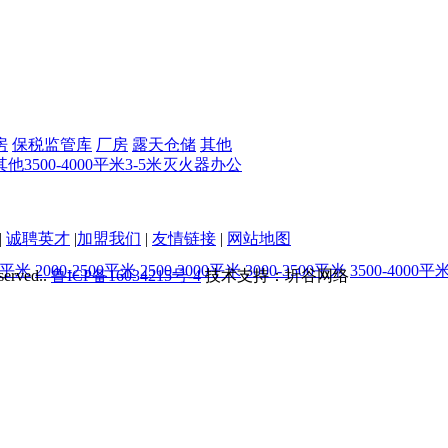
房
保税监管库
厂房
露天仓储
其他
其他
3500-4000平米
3-5米
灭火器
办公
|
诚聘英才
|
加盟我们
|
友情链接
|
网站地图
00平米
2000-2500平米
2500-3000平米
3000-3500平米
3500-4000平
served..
鲁ICP备16034215号-4
技术支持：圻谷网络