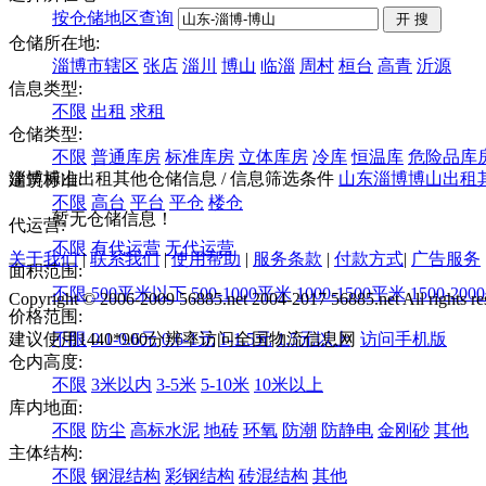
按仓储地区查询
仓储所在地:
淄博市辖区
张店
淄川
博山
临淄
周村
桓台
高青
沂源
信息类型:
不限
出租
求租
仓储类型:
不限
普通库房
标准库房
立体库房
冷库
恒温库
危险品库
淄博博山出租其他仓储信息
/ 信息筛选条件
山东
淄博
博山
出租
建筑标准:
不限
高台
平台
平仓
楼仓
暂无仓储信息！
代运营:
不限
有代运营
无代运营
关于我们
|
联系我们
|
使用帮助
|
服务条款
|
付款方式
|
广告服务
面积范围:
不限
500平米以下
500-1000平米
1000-1500平米
1500-20
Copyright © 2006-2009 56885.net 2004-2017 56885.net All rights re
价格范围:
建议使用1440*900分辨率访问全国物流信息网
不限
0.1-0.6元
0.6-1元
1-1.5元
1.5元以上
访问手机版
仓内高度:
不限
3米以内
3-5米
5-10米
10米以上
库内地面:
不限
防尘
高标水泥
地砖
环氧
防潮
防静电
金刚砂
其他
主体结构:
不限
钢混结构
彩钢结构
砖混结构
其他