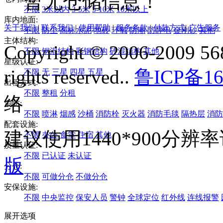
暂无仓储信息！
不限
3米以内
3-5米
5-10米
10米以上
库内地面:
关于我们
|
联系我们
|
使用帮助
|
服务条款
|
付款方式
|
广告服务
不限
防尘
高标水泥
地砖
环氧
防潮
防静电
金刚砂
其他
主体结构:
Copyright © 2006-2009 568
不限
钢混结构
彩钢结构
砖混结构
其他
星级认证:
rights reserved..
鲁ICP备16
不限
无
三星
四星
五星
出租方式:
不限
整租
分租
络
消防:
不限
喷淋
烟感
沙桶
消防栓
灭火器
消防毛毯
隔热层
消防
配套设施:
建议使用1440*900分
不限
办公
食堂
住宿
其他
质量认证:
不限
已认证
未认证
版
分仓:
不限
可做分仓
不做分仓
安保设施:
不限
中央监控
保安人员
警钟
全球定位
红外线
连线报警
展开选项