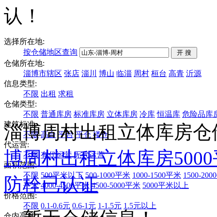
认！
选择所在地:
按仓储地区查询
仓储所在地:
淄博市辖区
张店
淄川
博山
临淄
周村
桓台
高青
沂源
信息类型:
不限
出租
求租
仓储类型:
不限
普通库房
标准库房
立体库房
冷库
恒温库
危险品库
建筑标准:
淄博周村出租立体库房仓
不限
高台
平台
平仓
楼仓
代运营:
博
周村
出租
立体库房
500
不限
有代运营
无代运营
面积范围:
不限
500平米以下
500-1000平米
1000-1500平米
1500-20
防栓
已认证
平米
4000-4500平米
4500-5000平米
5000平米以上
价格范围:
不限
0.1-0.6元
0.6-1元
1-1.5元
1.5元以上
仓内高度: