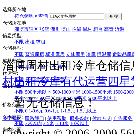
选择所在地:
按仓储地区查询
仓储所在地:
淄博市辖区
张店
淄川
博山
临淄
周村
桓台
高青
沂源
信息类型:
不限
出租
求租
仓储类型:
不限
普通库房
标准库房
立体库房
冷库
恒温库
危险品库
建筑标准:
淄博周村出租冷库仓储信
不限
高台
平台
平仓
楼仓
代运营:
村
出租
冷库
有代运营
四星
不限
有代运营
无代运营
面积范围:
不限
500平米以下
500-1000平米
1000-1500平米
1500-20
平米
4000-4500平米
4500-5000平米
5000平米以上
暂无仓储信息！
价格范围:
不限
0.1-0.6元
0.6-1元
1-1.5元
1.5元以上
仓内高度:
关于我们
|
联系我们
|
使用帮助
|
服务条款
|
付款方式
|
广告服务
不限
3米以内
3-5米
5-10米
10米以上
Copyright © 2006-2009 568
库内地面: