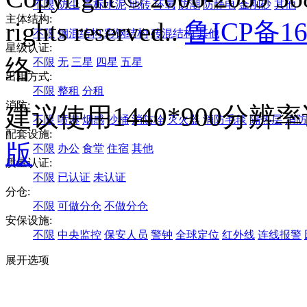
不限
防尘
高标水泥
地砖
环氧
防潮
防静电
金刚砂
其他
主体结构:
rights reserved..
鲁ICP备16
不限
钢混结构
彩钢结构
砖混结构
其他
星级认证:
络
不限
无
三星
四星
五星
出租方式:
不限
整租
分租
消防:
建议使用1440*900分
不限
喷淋
烟感
沙桶
消防栓
灭火器
消防毛毯
隔热层
消防
配套设施:
版
不限
办公
食堂
住宿
其他
质量认证:
不限
已认证
未认证
分仓:
不限
可做分仓
不做分仓
安保设施:
不限
中央监控
保安人员
警钟
全球定位
红外线
连线报警
展开选项