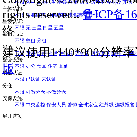
不限
防尘
高标水泥
地砖
环氧
防潮
防静电
金刚砂
其他
主体结构:
rights reserved..
鲁ICP备16
不限
钢混结构
彩钢结构
砖混结构
其他
星级认证:
络
不限
无
三星
四星
五星
出租方式:
不限
整租
分租
消防:
建议使用1440*900分
不限
喷淋
烟感
沙桶
消防栓
灭火器
消防毛毯
隔热层
消防
配套设施:
版
不限
办公
食堂
住宿
其他
质量认证:
不限
已认证
未认证
分仓:
不限
可做分仓
不做分仓
安保设施:
不限
中央监控
保安人员
警钟
全球定位
红外线
连线报警
展开选项