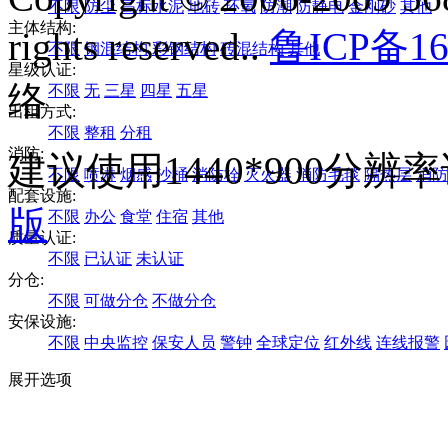
不限
防尘
高标水泥
地砖
环氧
防潮
防静电
金刚砂
其他
主体结构:
rights reserved..
鲁ICP备16
不限
钢混结构
彩钢结构
砖混结构
其他
星级认证:
络
不限
无
三星
四星
五星
出租方式:
不限
整租
分租
消防:
建议使用1440*900分
不限
喷淋
烟感
沙桶
消防栓
灭火器
消防毛毯
隔热层
消防
配套设施:
版
不限
办公
食堂
住宿
其他
质量认证:
不限
已认证
未认证
分仓:
不限
可做分仓
不做分仓
安保设施:
不限
中央监控
保安人员
警钟
全球定位
红外线
连线报警
展开选项