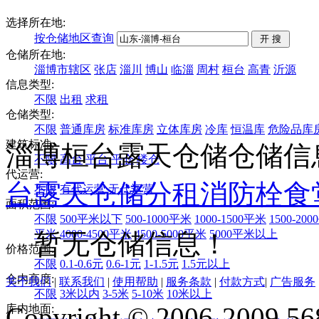
选择所在地:
按仓储地区查询
仓储所在地:
淄博市辖区
张店
淄川
博山
临淄
周村
桓台
高青
沂源
信息类型:
不限
出租
求租
仓储类型:
不限
普通库房
标准库房
立体库房
冷库
恒温库
危险品库
建筑标准:
淄博桓台露天仓储仓储信
不限
高台
平台
平仓
楼仓
代运营:
台
露天仓储
分租
消防栓
食
不限
有代运营
无代运营
面积范围:
不限
500平米以下
500-1000平米
1000-1500平米
1500-20
平米
4000-4500平米
4500-5000平米
5000平米以上
暂无仓储信息！
价格范围:
不限
0.1-0.6元
0.6-1元
1-1.5元
1.5元以上
仓内高度:
关于我们
|
联系我们
|
使用帮助
|
服务条款
|
付款方式
|
广告服务
不限
3米以内
3-5米
5-10米
10米以上
Copyright © 2006-2009 568
库内地面: