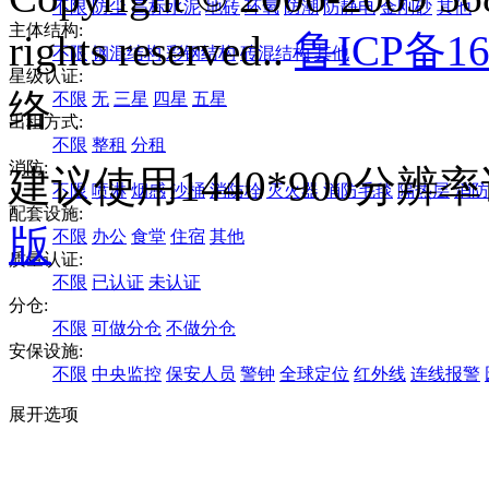
不限
防尘
高标水泥
地砖
环氧
防潮
防静电
金刚砂
其他
主体结构:
rights reserved..
鲁ICP备16
不限
钢混结构
彩钢结构
砖混结构
其他
星级认证:
络
不限
无
三星
四星
五星
出租方式:
不限
整租
分租
消防:
建议使用1440*900分
不限
喷淋
烟感
沙桶
消防栓
灭火器
消防毛毯
隔热层
消防
配套设施:
版
不限
办公
食堂
住宿
其他
质量认证:
不限
已认证
未认证
分仓:
不限
可做分仓
不做分仓
安保设施:
不限
中央监控
保安人员
警钟
全球定位
红外线
连线报警
展开选项