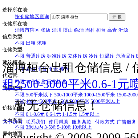
选择所在地:
按仓储地区查询
仓储所在地:
淄博市辖区
张店
淄川
博山
临淄
周村
桓台
高青
沂源
信息类型:
不限
出租
求租
仓储类型:
不限
普通库房
标准库房
立体库房
冷库
恒温库
危险品库
建筑标准:
淄博桓台出租仓储信息
/
不限
高台
平台
平仓
楼仓
代运营:
租
2500-3000平米
0.6-1元
不限
有代运营
无代运营
面积范围:
不限
500平米以下
500-1000平米
1000-1500平米
1500-20
平米
4000-4500平米
4500-5000平米
5000平米以上
暂无仓储信息！
价格范围:
不限
0.1-0.6元
0.6-1元
1-1.5元
1.5元以上
仓内高度:
关于我们
|
联系我们
|
使用帮助
|
服务条款
|
付款方式
|
广告服务
不限
3米以内
3-5米
5-10米
10米以上
Copyright © 2006-2009 568
库内地面: