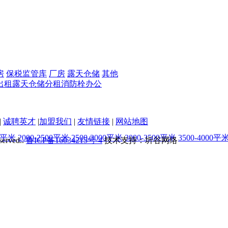
房
保税监管库
厂房
露天仓储
其他
出租
露天仓储
分租
消防栓
办公
|
诚聘英才
|
加盟我们
|
友情链接
|
网站地图
00平米
2000-2500平米
2500-3000平米
3000-3500平米
3500-4000平
served..
鲁ICP备16034215号-4
技术支持：圻谷网络