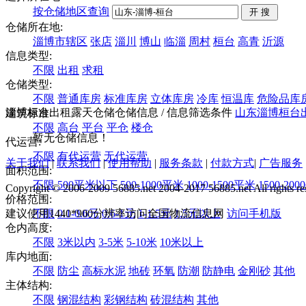
按仓储地区查询
仓储所在地:
淄博市辖区
张店
淄川
博山
临淄
周村
桓台
高青
沂源
信息类型:
不限
出租
求租
仓储类型:
不限
普通库房
标准库房
立体库房
冷库
恒温库
危险品库
淄博桓台出租露天仓储仓储信息
/ 信息筛选条件
山东
淄博
桓台
建筑标准:
不限
高台
平台
平仓
楼仓
暂无仓储信息！
代运营:
不限
有代运营
无代运营
关于我们
|
联系我们
|
使用帮助
|
服务条款
|
付款方式
|
广告服务
面积范围:
不限
500平米以下
500-1000平米
1000-1500平米
1500-20
Copyright © 2006-2009 56885.net 2004-2017 56885.net All rights re
价格范围:
建议使用1440*900分辨率访问全国物流信息网
不限
0.1-0.6元
0.6-1元
1-1.5元
1.5元以上
访问手机版
仓内高度:
不限
3米以内
3-5米
5-10米
10米以上
库内地面:
不限
防尘
高标水泥
地砖
环氧
防潮
防静电
金刚砂
其他
主体结构:
不限
钢混结构
彩钢结构
砖混结构
其他