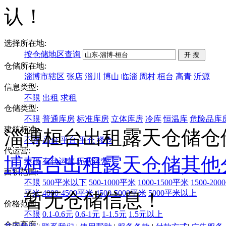
认！
选择所在地:
按仓储地区查询
仓储所在地:
淄博市辖区
张店
淄川
博山
临淄
周村
桓台
高青
沂源
信息类型:
不限
出租
求租
仓储类型:
不限
普通库房
标准库房
立体库房
冷库
恒温库
危险品库
建筑标准:
淄博桓台出租露天仓储仓
不限
高台
平台
平仓
楼仓
代运营:
博
桓台
出租
露天仓储
其他
不限
有代运营
无代运营
面积范围:
不限
500平米以下
500-1000平米
1000-1500平米
1500-20
平米
4000-4500平米
4500-5000平米
5000平米以上
暂无仓储信息！
价格范围:
不限
0.1-0.6元
0.6-1元
1-1.5元
1.5元以上
仓内高度: