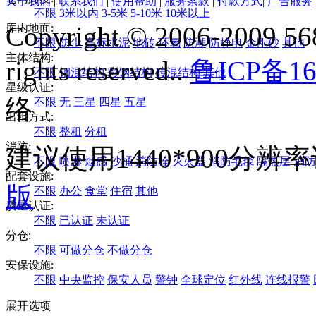
关于我们
|
联系我们
|
使用帮助
|
服务条款
|
付款方式
|
广告服务
不限
3米以内
3-5米
5-10米
10米以上
Copyright © 2006-2009 568
库内地面:
不限
防尘
高标水泥
地砖
环氧
防潮
防静电
金刚砂
其他
主体结构:
rights reserved..
鲁ICP备16
不限
钢混结构
彩钢结构
砖混结构
其他
星级认证:
络
不限
无
三星
四星
五星
出租方式:
不限
整租
分租
消防:
建议使用1440*900分
不限
喷淋
烟感
沙桶
消防栓
灭火器
消防毛毯
隔热层
消防
配套设施:
版
不限
办公
食堂
住宿
其他
质量认证:
不限
已认证
未认证
分仓:
不限
可做分仓
不做分仓
安保设施:
不限
中央监控
保安人员
警钟
全球定位
红外线
连线报警
展开选项