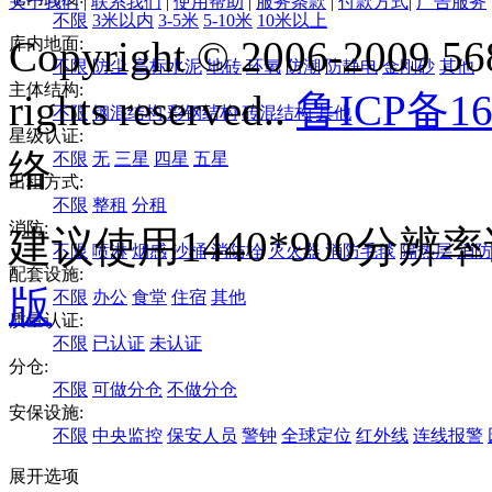
关于我们
|
联系我们
|
使用帮助
|
服务条款
|
付款方式
|
广告服务
不限
3米以内
3-5米
5-10米
10米以上
Copyright © 2006-2009 568
库内地面:
不限
防尘
高标水泥
地砖
环氧
防潮
防静电
金刚砂
其他
主体结构:
rights reserved..
鲁ICP备16
不限
钢混结构
彩钢结构
砖混结构
其他
星级认证:
络
不限
无
三星
四星
五星
出租方式:
不限
整租
分租
消防:
建议使用1440*900分
不限
喷淋
烟感
沙桶
消防栓
灭火器
消防毛毯
隔热层
消防
配套设施:
版
不限
办公
食堂
住宿
其他
质量认证:
不限
已认证
未认证
分仓:
不限
可做分仓
不做分仓
安保设施:
不限
中央监控
保安人员
警钟
全球定位
红外线
连线报警
展开选项