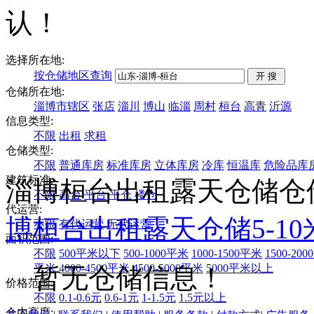
认！
选择所在地:
按仓储地区查询
仓储所在地:
淄博市辖区
张店
淄川
博山
临淄
周村
桓台
高青
沂源
信息类型:
不限
出租
求租
仓储类型:
不限
普通库房
标准库房
立体库房
冷库
恒温库
危险品库
建筑标准:
淄博桓台出租露天仓储仓
不限
高台
平台
平仓
楼仓
代运营:
博
桓台
出租
露天仓储
5-1
不限
有代运营
无代运营
面积范围:
不限
500平米以下
500-1000平米
1000-1500平米
1500-20
平米
4000-4500平米
4500-5000平米
5000平米以上
暂无仓储信息！
价格范围:
不限
0.1-0.6元
0.6-1元
1-1.5元
1.5元以上
仓内高度: