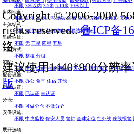
关于我们
|
联系我们
|
使用帮助
|
服务条款
|
付款方式
|
广告服务
不限
3米以内
3-5米
5-10米
10米以上
Copyright © 2006-2009 568
库内地面:
不限
防尘
高标水泥
地砖
环氧
防潮
防静电
金刚砂
其他
主体结构:
rights reserved..
鲁ICP备16
不限
钢混结构
彩钢结构
砖混结构
其他
星级认证:
络
不限
无
三星
四星
五星
出租方式:
不限
整租
分租
消防:
建议使用1440*900分
不限
喷淋
烟感
沙桶
消防栓
灭火器
消防毛毯
隔热层
消防
配套设施:
版
不限
办公
食堂
住宿
其他
质量认证:
不限
已认证
未认证
分仓:
不限
可做分仓
不做分仓
安保设施:
不限
中央监控
保安人员
警钟
全球定位
红外线
连线报警
展开选项