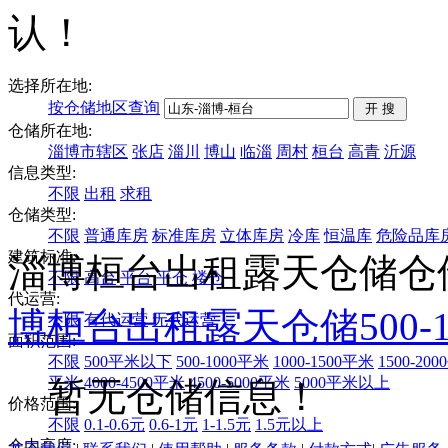
认！
选择所在地:
按仓储地区查询
仓储所在地:
淄博市辖区
张店
淄川
博山
临淄
周村
桓台
高青
沂源
信息类型:
不限
出租
求租
仓储类型:
不限
普通库房
标准库房
立体库房
冷库
恒温库
危险品库
建筑标准:
淄博桓台出租露天仓储仓
不限
高台
平台
平仓
楼仓
代运营:
博
桓台
出租
露天仓储
500
不限
有代运营
无代运营
面积范围:
不限
500平米以下
500-1000平米
1000-1500平米
1500-20
平米
4000-4500平米
4500-5000平米
5000平米以上
暂无仓储信息！
价格范围:
不限
0.1-0.6元
0.6-1元
1-1.5元
1.5元以上
仓内高度: