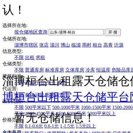
认！
选择所在地:
按仓储地区查询
仓储所在地:
淄博市辖区
张店
淄川
博山
临淄
周村
桓台
高青
沂源
信息类型:
不限
出租
求租
仓储类型:
不限
普通库房
标准库房
立体库房
冷库
恒温库
危险品库
建筑标准:
淄博桓台出租露天仓储仓
不限
高台
平台
平仓
楼仓
代运营:
博
桓台
出租
露天仓储
平台
不限
有代运营
无代运营
面积范围:
不限
500平米以下
500-1000平米
1000-1500平米
1500-20
平米
4000-4500平米
4500-5000平米
5000平米以上
暂无仓储信息！
价格范围:
不限
0.1-0.6元
0.6-1元
1-1.5元
1.5元以上
仓内高度: