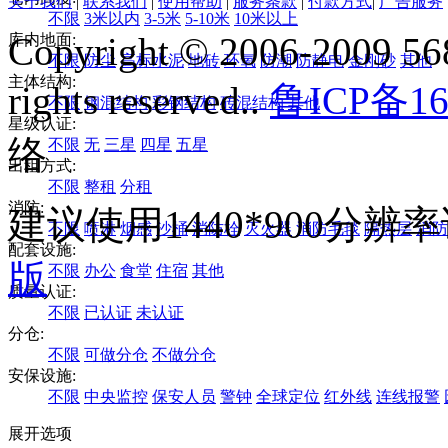
关于我们
|
联系我们
|
使用帮助
|
服务条款
|
付款方式
|
广告服务
不限
3米以内
3-5米
5-10米
10米以上
Copyright © 2006-2009 568
库内地面:
不限
防尘
高标水泥
地砖
环氧
防潮
防静电
金刚砂
其他
主体结构:
rights reserved..
鲁ICP备16
不限
钢混结构
彩钢结构
砖混结构
其他
星级认证:
络
不限
无
三星
四星
五星
出租方式:
不限
整租
分租
消防:
建议使用1440*900分
不限
喷淋
烟感
沙桶
消防栓
灭火器
消防毛毯
隔热层
消防
配套设施:
版
不限
办公
食堂
住宿
其他
质量认证:
不限
已认证
未认证
分仓:
不限
可做分仓
不做分仓
安保设施:
不限
中央监控
保安人员
警钟
全球定位
红外线
连线报警
展开选项