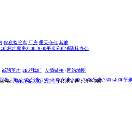
房
保税监管库
厂房
露天仓储
其他
出租
标准库房
2500-3000平米
分租
消防栓
办公
|
诚聘英才
|
加盟我们
|
友情链接
|
网站地图
00平米
2000-2500平米
2500-3000平米
3000-3500平米
3500-4000平
served..
鲁ICP备16034215号-4
技术支持：圻谷网络