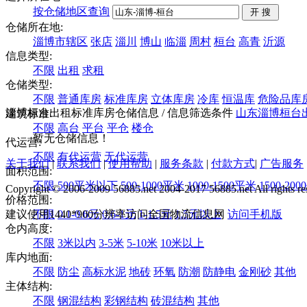
按仓储地区查询
仓储所在地:
淄博市辖区
张店
淄川
博山
临淄
周村
桓台
高青
沂源
信息类型:
不限
出租
求租
仓储类型:
不限
普通库房
标准库房
立体库房
冷库
恒温库
危险品库
淄博桓台出租标准库房仓储信息
/ 信息筛选条件
山东
淄博
桓台
建筑标准:
不限
高台
平台
平仓
楼仓
暂无仓储信息！
代运营:
不限
有代运营
无代运营
关于我们
|
联系我们
|
使用帮助
|
服务条款
|
付款方式
|
广告服务
面积范围:
不限
500平米以下
500-1000平米
1000-1500平米
1500-20
Copyright © 2006-2009 56885.net 2004-2017 56885.net All rights re
价格范围:
建议使用1440*900分辨率访问全国物流信息网
不限
0.1-0.6元
0.6-1元
1-1.5元
1.5元以上
访问手机版
仓内高度:
不限
3米以内
3-5米
5-10米
10米以上
库内地面:
不限
防尘
高标水泥
地砖
环氧
防潮
防静电
金刚砂
其他
主体结构:
不限
钢混结构
彩钢结构
砖混结构
其他