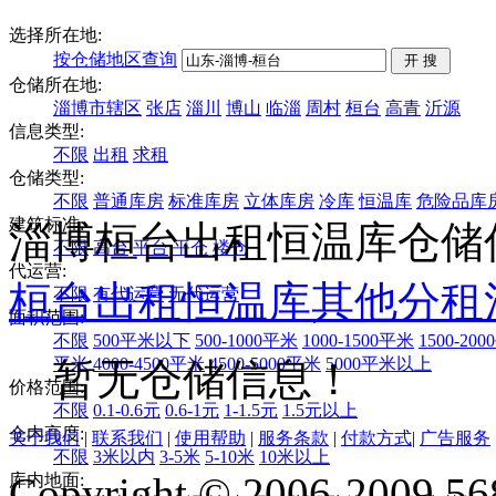
选择所在地:
按仓储地区查询
仓储所在地:
淄博市辖区
张店
淄川
博山
临淄
周村
桓台
高青
沂源
信息类型:
不限
出租
求租
仓储类型:
不限
普通库房
标准库房
立体库房
冷库
恒温库
危险品库
建筑标准:
淄博桓台出租恒温库仓储
不限
高台
平台
平仓
楼仓
代运营:
桓台
出租
恒温库
其他
分租
不限
有代运营
无代运营
面积范围:
不限
500平米以下
500-1000平米
1000-1500平米
1500-20
平米
4000-4500平米
4500-5000平米
5000平米以上
暂无仓储信息！
价格范围:
不限
0.1-0.6元
0.6-1元
1-1.5元
1.5元以上
仓内高度:
关于我们
|
联系我们
|
使用帮助
|
服务条款
|
付款方式
|
广告服务
不限
3米以内
3-5米
5-10米
10米以上
Copyright © 2006-2009 568
库内地面: