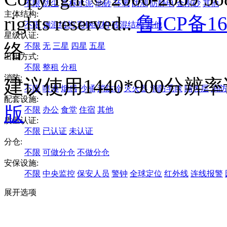
不限
防尘
高标水泥
地砖
环氧
防潮
防静电
金刚砂
其他
主体结构:
rights reserved..
鲁ICP备16
不限
钢混结构
彩钢结构
砖混结构
其他
星级认证:
络
不限
无
三星
四星
五星
出租方式:
不限
整租
分租
消防:
建议使用1440*900分
不限
喷淋
烟感
沙桶
消防栓
灭火器
消防毛毯
隔热层
消防
配套设施:
版
不限
办公
食堂
住宿
其他
质量认证:
不限
已认证
未认证
分仓:
不限
可做分仓
不做分仓
安保设施:
不限
中央监控
保安人员
警钟
全球定位
红外线
连线报警
展开选项