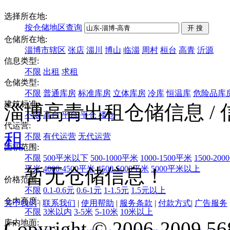
选择所在地:
按仓储地区查询
仓储所在地:
淄博市辖区
张店
淄川
博山
临淄
周村
桓台
高青
沂源
信息类型:
不限
出租
求租
仓储类型:
不限
普通库房
标准库房
立体库房
冷库
恒温库
危险品库
建筑标准:
淄博高青出租仓储信息
/
不限
高台
平台
平仓
楼仓
代运营:
租
不限
有代运营
无代运营
面积范围:
不限
500平米以下
500-1000平米
1000-1500平米
1500-20
平米
4000-4500平米
4500-5000平米
5000平米以上
暂无仓储信息！
价格范围:
不限
0.1-0.6元
0.6-1元
1-1.5元
1.5元以上
仓内高度:
关于我们
|
联系我们
|
使用帮助
|
服务条款
|
付款方式
|
广告服务
不限
3米以内
3-5米
5-10米
10米以上
Copyright © 2006-2009 568
库内地面: