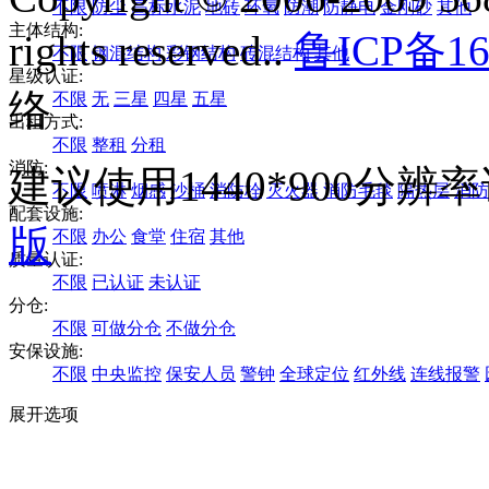
不限
防尘
高标水泥
地砖
环氧
防潮
防静电
金刚砂
其他
主体结构:
rights reserved..
鲁ICP备16
不限
钢混结构
彩钢结构
砖混结构
其他
星级认证:
络
不限
无
三星
四星
五星
出租方式:
不限
整租
分租
消防:
建议使用1440*900分
不限
喷淋
烟感
沙桶
消防栓
灭火器
消防毛毯
隔热层
消防
配套设施:
版
不限
办公
食堂
住宿
其他
质量认证:
不限
已认证
未认证
分仓:
不限
可做分仓
不做分仓
安保设施:
不限
中央监控
保安人员
警钟
全球定位
红外线
连线报警
展开选项