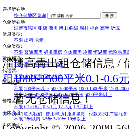
选择所在地:
按仓储地区查询
仓储所在地:
淄博市辖区
张店
淄川
博山
临淄
周村
桓台
高青
沂源
信息类型:
不限
出租
求租
仓储类型:
不限
普通库房
标准库房
立体库房
冷库
恒温库
危险品库
建筑标准:
淄博高青出租仓储信息
/
不限
高台
平台
平仓
楼仓
代运营:
租
1000-1500平米
0.1-0.6
不限
有代运营
无代运营
面积范围:
不限
500平米以下
500-1000平米
1000-1500平米
1500-20
平米
4000-4500平米
4500-5000平米
5000平米以上
暂无仓储信息！
价格范围:
不限
0.1-0.6元
0.6-1元
1-1.5元
1.5元以上
仓内高度:
关于我们
|
联系我们
|
使用帮助
|
服务条款
|
付款方式
|
广告服务
不限
3米以内
3-5米
5-10米
10米以上
Copyright © 2006-2009 568
库内地面: