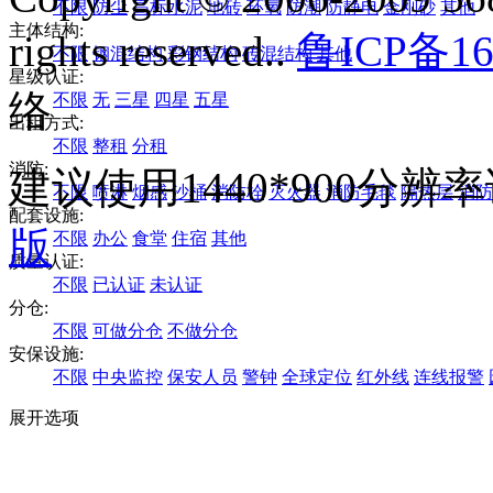
不限
防尘
高标水泥
地砖
环氧
防潮
防静电
金刚砂
其他
主体结构:
rights reserved..
鲁ICP备16
不限
钢混结构
彩钢结构
砖混结构
其他
星级认证:
络
不限
无
三星
四星
五星
出租方式:
不限
整租
分租
消防:
建议使用1440*900分
不限
喷淋
烟感
沙桶
消防栓
灭火器
消防毛毯
隔热层
消防
配套设施:
版
不限
办公
食堂
住宿
其他
质量认证:
不限
已认证
未认证
分仓:
不限
可做分仓
不做分仓
安保设施:
不限
中央监控
保安人员
警钟
全球定位
红外线
连线报警
展开选项