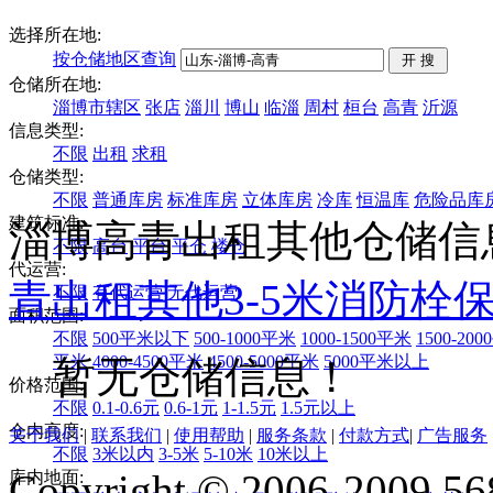
选择所在地:
按仓储地区查询
仓储所在地:
淄博市辖区
张店
淄川
博山
临淄
周村
桓台
高青
沂源
信息类型:
不限
出租
求租
仓储类型:
不限
普通库房
标准库房
立体库房
冷库
恒温库
危险品库
建筑标准:
淄博高青出租其他仓储信
不限
高台
平台
平仓
楼仓
代运营:
青
出租
其他
3-5米
消防栓
不限
有代运营
无代运营
面积范围:
不限
500平米以下
500-1000平米
1000-1500平米
1500-20
平米
4000-4500平米
4500-5000平米
5000平米以上
暂无仓储信息！
价格范围:
不限
0.1-0.6元
0.6-1元
1-1.5元
1.5元以上
仓内高度:
关于我们
|
联系我们
|
使用帮助
|
服务条款
|
付款方式
|
广告服务
不限
3米以内
3-5米
5-10米
10米以上
Copyright © 2006-2009 568
库内地面: