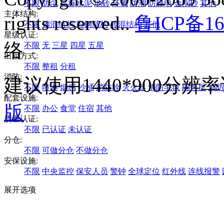
不限
防尘
高标水泥
地砖
环氧
防潮
防静电
金刚砂
其他
主体结构:
rights reserved..
鲁ICP备16
不限
钢混结构
彩钢结构
砖混结构
其他
星级认证:
络
不限
无
三星
四星
五星
出租方式:
不限
整租
分租
消防:
建议使用1440*900分
不限
喷淋
烟感
沙桶
消防栓
灭火器
消防毛毯
隔热层
消防
配套设施:
版
不限
办公
食堂
住宿
其他
质量认证:
不限
已认证
未认证
分仓:
不限
可做分仓
不做分仓
安保设施:
不限
中央监控
保安人员
警钟
全球定位
红外线
连线报警
展开选项