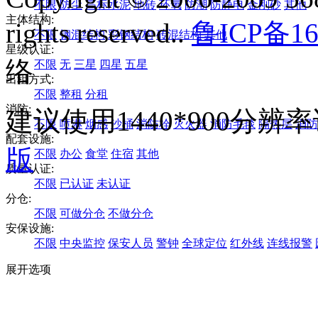
不限
防尘
高标水泥
地砖
环氧
防潮
防静电
金刚砂
其他
主体结构:
rights reserved..
鲁ICP备16
不限
钢混结构
彩钢结构
砖混结构
其他
星级认证:
络
不限
无
三星
四星
五星
出租方式:
不限
整租
分租
消防:
建议使用1440*900分
不限
喷淋
烟感
沙桶
消防栓
灭火器
消防毛毯
隔热层
消防
配套设施:
版
不限
办公
食堂
住宿
其他
质量认证:
不限
已认证
未认证
分仓:
不限
可做分仓
不做分仓
安保设施:
不限
中央监控
保安人员
警钟
全球定位
红外线
连线报警
展开选项