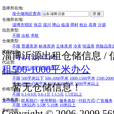
选择所在地:
按仓储地区查询
仓储所在地:
淄博市辖区
张店
淄川
博山
临淄
周村
桓台
高青
沂源
信息类型:
不限
出租
求租
仓储类型:
不限
普通库房
标准库房
立体库房
冷库
恒温库
危险品库
建筑标准:
淄博沂源出租仓储信息
/
不限
高台
平台
平仓
楼仓
代运营:
租
500-1000平米
办公
不限
有代运营
无代运营
面积范围:
不限
500平米以下
500-1000平米
1000-1500平米
1500-20
平米
4000-4500平米
4500-5000平米
5000平米以上
暂无仓储信息！
价格范围:
不限
0.1-0.6元
0.6-1元
1-1.5元
1.5元以上
仓内高度:
关于我们
|
联系我们
|
使用帮助
|
服务条款
|
付款方式
|
广告服务
不限
3米以内
3-5米
5-10米
10米以上
Copyright © 2006-2009 568
库内地面: