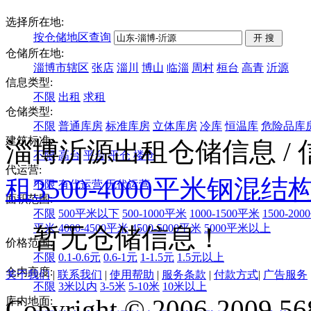
选择所在地:
按仓储地区查询
仓储所在地:
淄博市辖区
张店
淄川
博山
临淄
周村
桓台
高青
沂源
信息类型:
不限
出租
求租
仓储类型:
不限
普通库房
标准库房
立体库房
冷库
恒温库
危险品库
建筑标准:
淄博沂源出租仓储信息
/
不限
高台
平台
平仓
楼仓
代运营:
租
3500-4000平米
钢混结
不限
有代运营
无代运营
面积范围:
不限
500平米以下
500-1000平米
1000-1500平米
1500-20
平米
4000-4500平米
4500-5000平米
5000平米以上
暂无仓储信息！
价格范围:
不限
0.1-0.6元
0.6-1元
1-1.5元
1.5元以上
仓内高度:
关于我们
|
联系我们
|
使用帮助
|
服务条款
|
付款方式
|
广告服务
不限
3米以内
3-5米
5-10米
10米以上
Copyright © 2006-2009 568
库内地面: