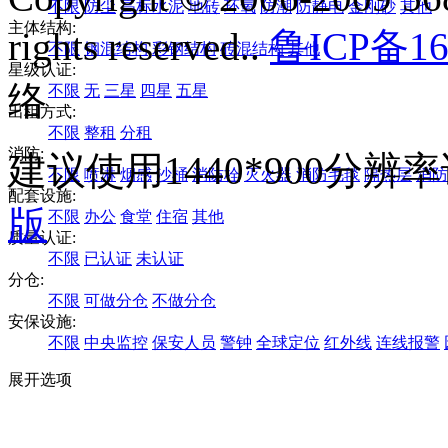
不限
防尘
高标水泥
地砖
环氧
防潮
防静电
金刚砂
其他
主体结构:
rights reserved..
鲁ICP备16
不限
钢混结构
彩钢结构
砖混结构
其他
星级认证:
络
不限
无
三星
四星
五星
出租方式:
不限
整租
分租
消防:
建议使用1440*900分
不限
喷淋
烟感
沙桶
消防栓
灭火器
消防毛毯
隔热层
消防
配套设施:
版
不限
办公
食堂
住宿
其他
质量认证:
不限
已认证
未认证
分仓:
不限
可做分仓
不做分仓
安保设施:
不限
中央监控
保安人员
警钟
全球定位
红外线
连线报警
展开选项