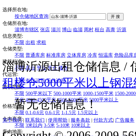
选择所在地:
按仓储地区查询
仓储所在地:
淄博市辖区
张店
淄川
博山
临淄
周村
桓台
高青
沂源
信息类型:
不限
出租
求租
仓储类型:
不限
普通库房
标准库房
立体库房
冷库
恒温库
危险品库
建筑标准:
淄博沂源出租仓储信息
/
不限
高台
平台
平仓
楼仓
代运营:
租
楼仓
5000平米以上
钢混
不限
有代运营
无代运营
面积范围:
不限
500平米以下
500-1000平米
1000-1500平米
1500-20
平米
4000-4500平米
4500-5000平米
5000平米以上
暂无仓储信息！
价格范围:
不限
0.1-0.6元
0.6-1元
1-1.5元
1.5元以上
仓内高度:
关于我们
|
联系我们
|
使用帮助
|
服务条款
|
付款方式
|
广告服务
不限
3米以内
3-5米
5-10米
10米以上
Copyright © 2006-2009 568
库内地面: