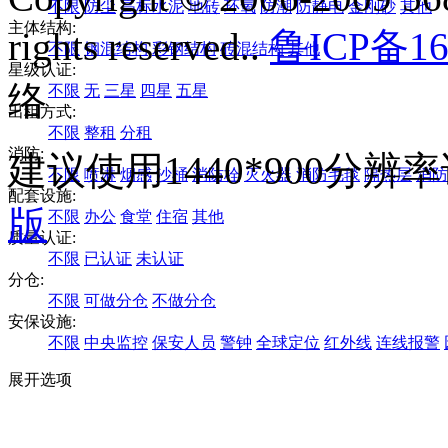
不限
防尘
高标水泥
地砖
环氧
防潮
防静电
金刚砂
其他
主体结构:
rights reserved..
鲁ICP备16
不限
钢混结构
彩钢结构
砖混结构
其他
星级认证:
络
不限
无
三星
四星
五星
出租方式:
不限
整租
分租
消防:
建议使用1440*900分
不限
喷淋
烟感
沙桶
消防栓
灭火器
消防毛毯
隔热层
消防
配套设施:
版
不限
办公
食堂
住宿
其他
质量认证:
不限
已认证
未认证
分仓:
不限
可做分仓
不做分仓
安保设施:
不限
中央监控
保安人员
警钟
全球定位
红外线
连线报警
展开选项