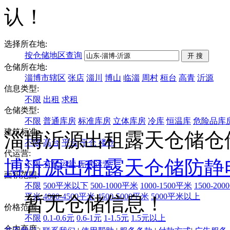
认！
选择所在地:
按仓储地区查询
仓储所在地:
淄博市辖区
张店
淄川
博山
临淄
周村
桓台
高青
沂源
信息类型:
不限
出租
求租
仓储类型:
不限
普通库房
标准库房
立体库房
冷库
恒温库
危险品库
建筑标准:
淄博沂源出租露天仓储仓
不限
高台
平台
平仓
楼仓
代运营:
博
沂源
出租
露天仓储
防静
不限
有代运营
无代运营
面积范围:
不限
500平米以下
500-1000平米
1000-1500平米
1500-20
平米
4000-4500平米
4500-5000平米
5000平米以上
暂无仓储信息！
价格范围:
不限
0.1-0.6元
0.6-1元
1-1.5元
1.5元以上
仓内高度: