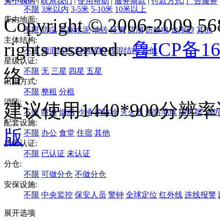
关于我们
|
联系我们
|
使用帮助
|
服务条款
|
付款方式
|
广告服务
不限
3米以内
3-5米
5-10米
10米以上
Copyright © 2006-2009 568
库内地面:
不限
防尘
高标水泥
地砖
环氧
防潮
防静电
金刚砂
其他
主体结构:
rights reserved..
鲁ICP备16
不限
钢混结构
彩钢结构
砖混结构
其他
星级认证:
络
不限
无
三星
四星
五星
出租方式:
不限
整租
分租
消防:
建议使用1440*900分
不限
喷淋
烟感
沙桶
消防栓
灭火器
消防毛毯
隔热层
消防
配套设施:
版
不限
办公
食堂
住宿
其他
质量认证:
不限
已认证
未认证
分仓:
不限
可做分仓
不做分仓
安保设施:
不限
中央监控
保安人员
警钟
全球定位
红外线
连线报警
展开选项