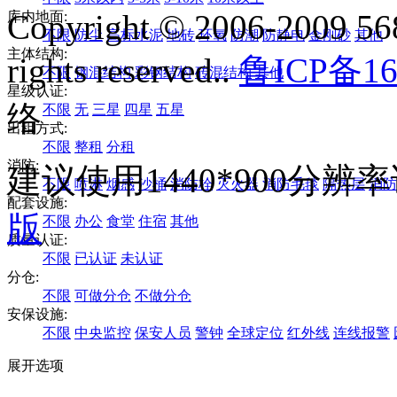
Copyright © 2006-2009 568
库内地面:
不限
防尘
高标水泥
地砖
环氧
防潮
防静电
金刚砂
其他
主体结构:
rights reserved..
鲁ICP备16
不限
钢混结构
彩钢结构
砖混结构
其他
星级认证:
络
不限
无
三星
四星
五星
出租方式:
不限
整租
分租
消防:
建议使用1440*900分
不限
喷淋
烟感
沙桶
消防栓
灭火器
消防毛毯
隔热层
消防
配套设施:
版
不限
办公
食堂
住宿
其他
质量认证:
不限
已认证
未认证
分仓:
不限
可做分仓
不做分仓
安保设施:
不限
中央监控
保安人员
警钟
全球定位
红外线
连线报警
展开选项