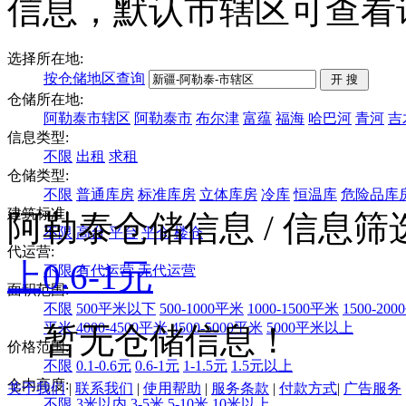
信息，默认市辖区可查看
选择所在地:
按仓储地区查询
仓储所在地:
阿勒泰市辖区
阿勒泰市
布尔津
富蕴
福海
哈巴河
青河
吉
信息类型:
不限
出租
求租
仓储类型:
不限
普通库房
标准库房
立体库房
冷库
恒温库
危险品库
建筑标准:
阿勒泰仓储信息
/ 信息
不限
高台
平台
平仓
楼仓
代运营:
上
0.6-1元
不限
有代运营
无代运营
面积范围:
不限
500平米以下
500-1000平米
1000-1500平米
1500-20
平米
4000-4500平米
4500-5000平米
5000平米以上
暂无仓储信息！
价格范围:
不限
0.1-0.6元
0.6-1元
1-1.5元
1.5元以上
仓内高度:
关于我们
|
联系我们
|
使用帮助
|
服务条款
|
付款方式
|
广告服务
不限
3米以内
3-5米
5-10米
10米以上