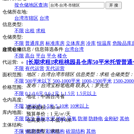
按仓储地区查询
仓储所在地:
台湾市辖区
台湾
信息类型:
不限
出租
求租
仓储类型:
不限
普通库房
标准库房
立体库房
冷库
恒温库
危险品库
台湾仓储信息
/ 信息筛选条件
台湾
台湾
建筑标准:
不限
高台
平台
平仓
楼仓
[长期求租]求租桃园县仓库50平米托管普
代运营:
不限
有代运营
无代运营
地区：台湾台湾市辖区
信息类型：求租
仓储类型：
面积范围:
不限
500平米以下
500-1000平米
1000-1500平米
1500-20
发布：台湾宝粉笔电商
联系人：罗先生
价格范围:
不限
0.1-0.6元
0.6-1元
1-1.5元
1.5元以上
地址：中国台湾省
仓内高度:
不限
3米以内
3-5米
5-10米
10米以上
需求面积：50 ㎡
库内地面:
预算单价：1 元/㎡/天
不限
防尘
高标水泥
地砖
环氧
防潮
防静电
金刚砂
其他
仓高要求：不低于9米
主体结构:
不限
钢混结构
彩钢结构
砖混结构
其他
信息类型：求租