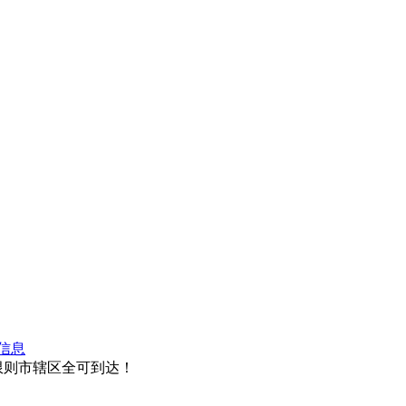
信息
限则市辖区全可到达！