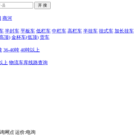
阳
商河
车
半封车
平板车
低栏车
中栏车
高栏车
半挂车
挂式车
加长挂车
高顶)
金杯车(低顶)
货车
吨
36-40吨
40吨以上
米以上
物流车库线路查询
询网点
运价:电询