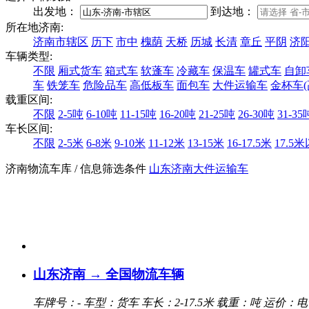
出发地：
到达地：
所在地济南:
济南市辖区
历下
市中
槐荫
天桥
历城
长清
章丘
平阴
济
车辆类型:
不限
厢式货车
箱式车
软蓬车
冷藏车
保温车
罐式车
自卸
车
铁笼车
危险品车
高低板车
面包车
大件运输车
金杯车(
载重区间:
不限
2-5吨
6-10吨
11-15吨
16-20吨
21-25吨
26-30吨
31-35
车长区间:
不限
2-5米
6-8米
9-10米
11-12米
13-15米
16-17.5米
17.5
济南物流车库
/ 信息筛选条件
山东
济南
大件运输车
山东济南 → 全国物流车辆
车牌号：-
车型：货车
车长：2-17.5米
载重：吨
运价：电