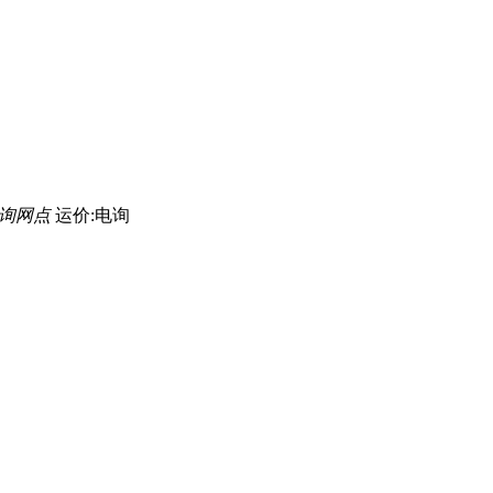
询网点
运价:电询