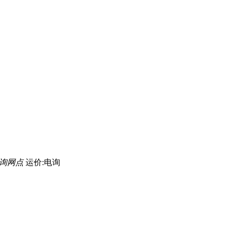
询网点
运价:电询