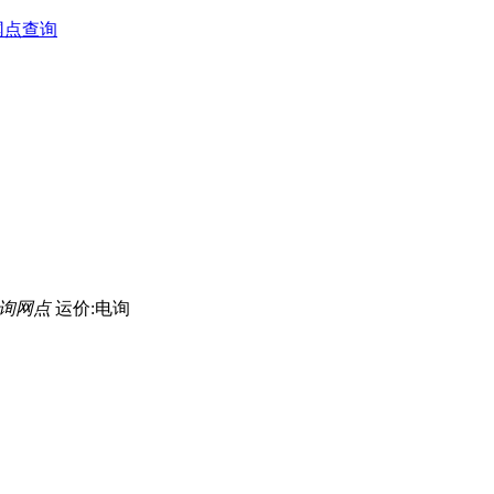
网点查询
询网点
运价:电询