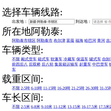
选择车辆线路:
出发地：
到达地：
所在地阿勒泰:
阿勒泰市辖区
阿勒泰市
布尔津
富蕴
福海
哈巴河
青河
吉
车辆类型:
不限
厢式货车
箱式车
软蓬车
冷藏车
保温车
罐式车
自卸
前四后八
后双桥
后八轮
集装箱运输车
起重车
中巴货车
车
载重区间:
不限
2-5吨
6-10吨
11-15吨
16-20吨
21-25吨
26-30吨
31-35
车长区间:
不限
2-5米
6-8米
9-10米
11-12米
13-15米
16-17.5米
17.5