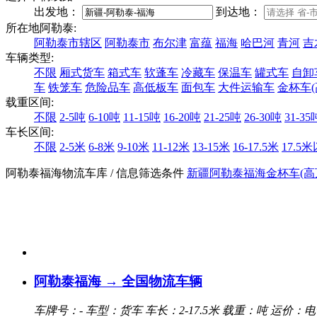
出发地：
到达地：
所在地阿勒泰:
阿勒泰市辖区
阿勒泰市
布尔津
富蕴
福海
哈巴河
青河
吉
车辆类型:
不限
厢式货车
箱式车
软蓬车
冷藏车
保温车
罐式车
自卸
车
铁笼车
危险品车
高低板车
面包车
大件运输车
金杯车(
载重区间:
不限
2-5吨
6-10吨
11-15吨
16-20吨
21-25吨
26-30吨
31-35
车长区间:
不限
2-5米
6-8米
9-10米
11-12米
13-15米
16-17.5米
17.5
阿勒泰福海物流车库
/ 信息筛选条件
新疆
阿勒泰
福海
金杯车(高
阿勒泰福海 → 全国物流车辆
车牌号：-
车型：货车
车长：2-17.5米
载重：吨
运价：电