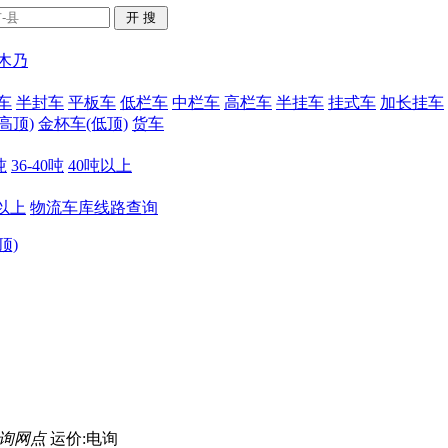
木乃
车
半封车
平板车
低栏车
中栏车
高栏车
半挂车
挂式车
加长挂车
高顶)
金杯车(低顶)
货车
吨
36-40吨
40吨以上
米以上
物流车库线路查询
顶)
询网点
运价:电询