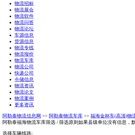
物流招标
物流展会
物流软件
物流问答
物流论坛
车源信息
货源信息
物流专线
物流报价
物流车库
物流公司
快递公司
仓储信息
物流资讯
物流论文
物流案例
更多资讯
阿勒泰物流信息网
>>
阿勒泰物流车库
>>
福海金杯车(高顶)物
阿勒泰福海物流车库筛选
/ 筛选原则如果县级单位没有信息，
选择车辆线路: