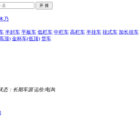
木乃
车
半封车
平板车
低栏车
中栏车
高栏车
半挂车
挂式车
加长挂车
高顶)
金杯车(低顶)
货车
状态：长期车源
运价:电询
询