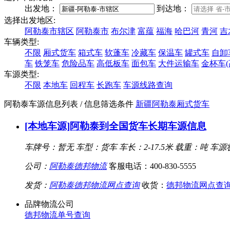
出发地：
到达地：
选择出发地区:
阿勒泰市辖区
阿勒泰市
布尔津
富蕴
福海
哈巴河
青河
吉
车辆类型:
不限
厢式货车
箱式车
软蓬车
冷藏车
保温车
罐式车
自卸
车
铁笼车
危险品车
高低板车
面包车
大件运输车
金杯车(
车源类型:
不限
本地车
回程车
长跑车
车源线路查询
阿勒泰车源信息列表
/ 信息筛选条件
新疆
阿勒泰
厢式货车
[本地车源]阿勒泰到全国货车长期车源信息
车牌号：暂无
车型：货车
车长：2-17.5米
载重：吨
车源
公司：
阿勒泰德邦物流
客服电话：400-830-5555
发货：
阿勒泰德邦物流网点查询
收货：
德邦物流网点查
品牌物流公司
德邦物流单号查询