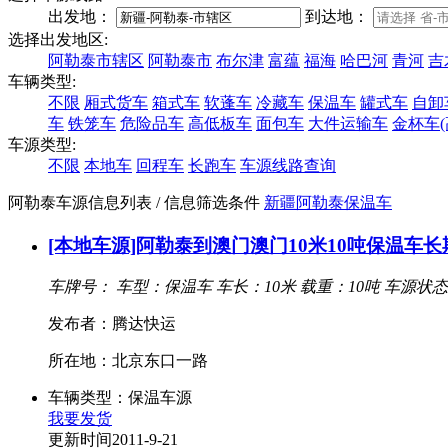
出发地：
到达地：
选择出发地区:
阿勒泰市辖区
阿勒泰市
布尔津
富蕴
福海
哈巴河
青河
吉
车辆类型:
不限
厢式货车
箱式车
软蓬车
冷藏车
保温车
罐式车
自卸
车
铁笼车
危险品车
高低板车
面包车
大件运输车
金杯车(
车源类型:
不限
本地车
回程车
长跑车
车源线路查询
阿勒泰车源信息列表
/ 信息筛选条件
新疆
阿勒泰
保温车
[本地车源]阿勒泰到澳门澳门10米10吨保温车
车牌号：
车型：保温车
车长：10米
载重：10吨
车源状态
发布者：腾达快运
所在地：北京东口一路
车辆类型：保温车源
我要发货
更新时间2011-9-21