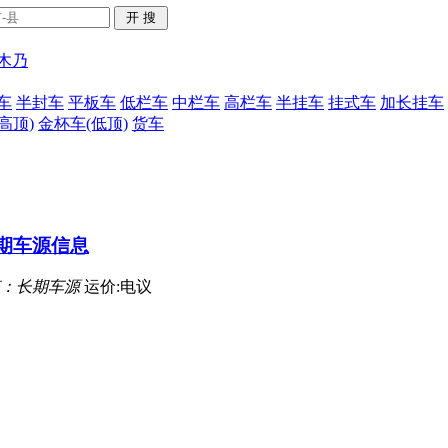
木乃
车
半封车
平板车
低栏车
中栏车
高栏车
半挂车
挂式车
加长挂车
高顶)
金杯车(低顶)
货车
长期车源信息
：长期车源
运价:电议