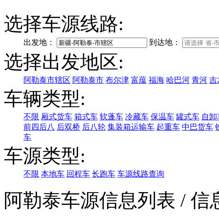
选择车源线路:
出发地：
到达地：
选择出发地区:
阿勒泰市辖区
阿勒泰市
布尔津
富蕴
福海
哈巴河
青河
吉
车辆类型:
不限
厢式货车
箱式车
软蓬车
冷藏车
保温车
罐式车
自卸
前四后八
后双桥
后八轮
集装箱运输车
起重车
中巴货车
车
车源类型:
不限
本地车
回程车
长跑车
车源线路查询
阿勒泰车源信息列表
/ 