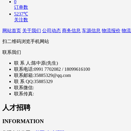
0
订单数
5237℃
关注数
网站首页
关于我们
公司动态
商务信息
车源信息
物流报价
物流
扫二维码浏览手机网站
联系我们
联 系 人:
陈中原(先生)
联系电话:
0991 7702082 / 18099616100
联系邮箱:
35885329@qq.com
联 系 QQ:
35885329
联系微信:
联系传真:
人才招聘
INFORMATION