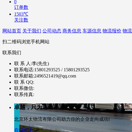
0
订单数
1503℃
关注数
网站首页
关于我们
公司动态
商务信息
车源信息
物流报价
物流
扫二维码浏览手机网站
联系我们
联 系 人:
李(先生)
联系电话:
15801293525 / 15801293525
联系邮箱:
2496521419@qq.com
联 系 QQ:
联系微信:
联系传真:
卓越，只为送达
北京环太物流有限公司助力你的企业走向成功!
在线订单