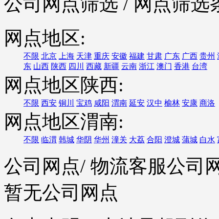
公司网点筛选
/ 网点筛选
网点地区:
不限
北京
上海
天津
重庆
安徽
福建
甘肃
广东
广西
贵州
东
山西
陕西
四川
西藏
新疆
云南
浙江
澳门
香港
台湾
网点地区陕西:
不限
西安
铜川
宝鸡
咸阳
渭南
延安
汉中
榆林
安康
商洛
网点地区渭南:
不限
临渭
韩城
华阴
华州
潼关
大荔
合阳
澄城
蒲城
白水
公司网点
/ 物流客服公司
暂无公司网点