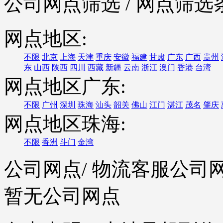
公司网点筛选
/ 网点筛选
网点地区:
不限
北京
上海
天津
重庆
安徽
福建
甘肃
广东
广西
贵州
东
山西
陕西
四川
西藏
新疆
云南
浙江
澳门
香港
台湾
网点地区广东:
不限
广州
深圳
珠海
汕头
韶关
佛山
江门
湛江
茂名
肇庆
网点地区珠海:
不限
香洲
斗门
金湾
公司网点
/ 物流客服公司
暂无公司网点