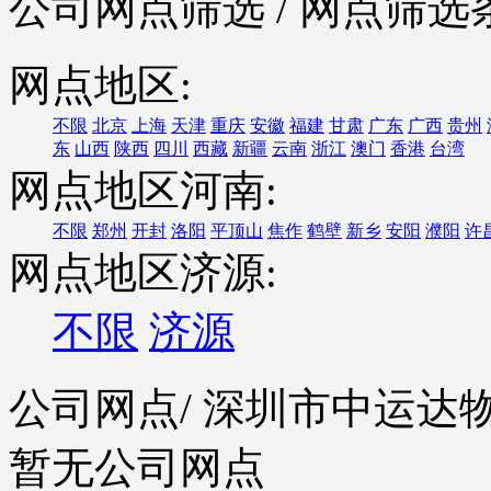
公司网点筛选
/ 网点筛选
网点地区:
不限
北京
上海
天津
重庆
安徽
福建
甘肃
广东
广西
贵州
东
山西
陕西
四川
西藏
新疆
云南
浙江
澳门
香港
台湾
网点地区河南:
不限
郑州
开封
洛阳
平顶山
焦作
鹤壁
新乡
安阳
濮阳
许
网点地区济源:
不限
济源
公司网点
/ 深圳市中运
暂无公司网点