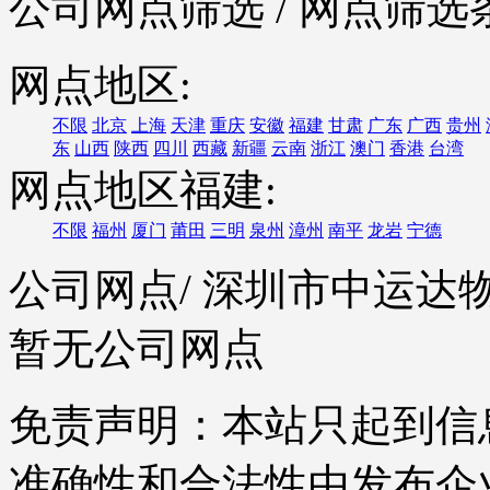
公司网点筛选
/ 网点筛选
网点地区:
不限
北京
上海
天津
重庆
安徽
福建
甘肃
广东
广西
贵州
东
山西
陕西
四川
西藏
新疆
云南
浙江
澳门
香港
台湾
网点地区福建:
不限
福州
厦门
莆田
三明
泉州
漳州
南平
龙岩
宁德
公司网点
/ 深圳市中运
暂无公司网点
免责声明：本站只起到信
准确性和合法性由发布企