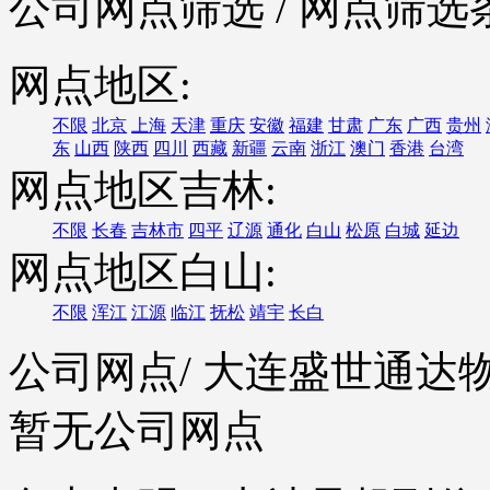
公司网点筛选
/ 网点筛选
网点地区:
不限
北京
上海
天津
重庆
安徽
福建
甘肃
广东
广西
贵州
东
山西
陕西
四川
西藏
新疆
云南
浙江
澳门
香港
台湾
网点地区吉林:
不限
长春
吉林市
四平
辽源
通化
白山
松原
白城
延边
网点地区白山:
不限
浑江
江源
临江
抚松
靖宇
长白
公司网点
/ 大连盛世通
暂无公司网点