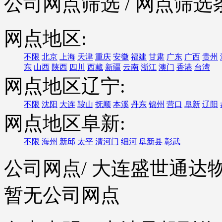
公司网点筛选
/ 网点筛选
网点地区:
不限
北京
上海
天津
重庆
安徽
福建
甘肃
广东
广西
贵州
东
山西
陕西
四川
西藏
新疆
云南
浙江
澳门
香港
台湾
网点地区辽宁:
不限
沈阳
大连
鞍山
抚顺
本溪
丹东
锦州
营口
阜新
辽阳
网点地区阜新:
不限
海州
新邱
太平
清河门
细河
阜新县
彰武
公司网点
/ 大连盛世通
暂无公司网点