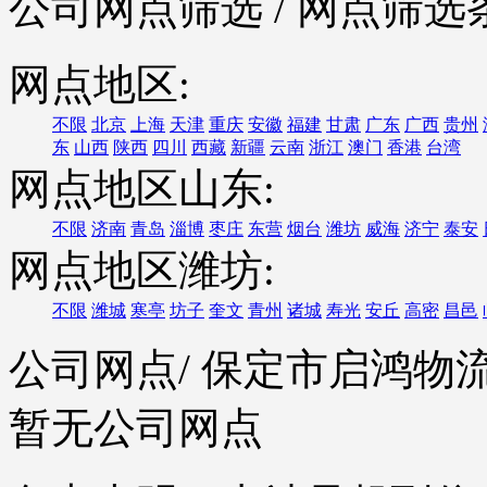
公司网点筛选
/ 网点筛选
网点地区:
不限
北京
上海
天津
重庆
安徽
福建
甘肃
广东
广西
贵州
东
山西
陕西
四川
西藏
新疆
云南
浙江
澳门
香港
台湾
网点地区山东:
不限
济南
青岛
淄博
枣庄
东营
烟台
潍坊
威海
济宁
泰安
网点地区潍坊:
不限
潍城
寒亭
坊子
奎文
青州
诸城
寿光
安丘
高密
昌邑
公司网点
/ 保定市启鸿
暂无公司网点