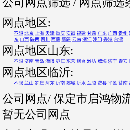
公司网点筛选
/ 网点筛选
网点地区:
不限
北京
上海
天津
重庆
安徽
福建
甘肃
广东
广西
贵州
东
山西
陕西
四川
西藏
新疆
云南
浙江
澳门
香港
台湾
网点地区山东:
不限
济南
青岛
淄博
枣庄
东营
烟台
潍坊
威海
济宁
泰安
网点地区临沂:
不限
兰山
罗庄
河东
沂南
郯城
沂水
兰陵
费县
平邑
莒南
公司网点
/ 保定市启鸿
暂无公司网点