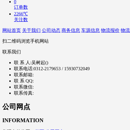
0
订单数
2266℃
关注数
网站首页
关于我们
公司动态
商务信息
车源信息
物流报价
物流
扫二维码浏览手机网站
联系我们
联 系 人:
吴树起()
联系电话:
0312-2179653 / 15930732049
联系邮箱:
联 系 QQ:
联系微信:
联系传真:
公司网点
INFORMATION