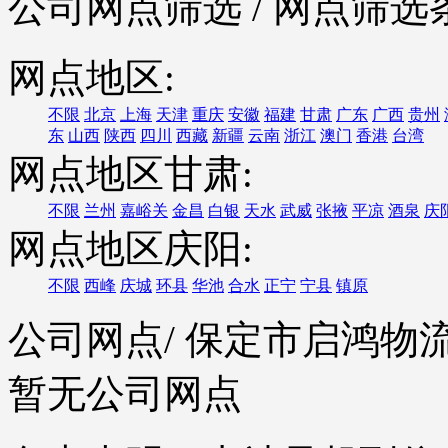
公司网点筛选
/ 网点筛选
网点地区:
不限
北京
上海
天津
重庆
安徽
福建
甘肃
广东
广西
贵州
东
山西
陕西
四川
西藏
新疆
云南
浙江
澳门
香港
台湾
网点地区甘肃:
不限
兰州
嘉峪关
金昌
白银
天水
武威
张掖
平凉
酒泉
庆
网点地区庆阳:
不限
西峰
庆城
环县
华池
合水
正宁
宁县
镇原
公司网点
/ 保定市启鸿
暂无公司网点