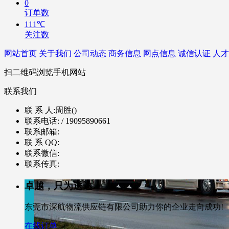
0
订单数
111℃
关注数
网站首页
关于我们
公司动态
商务信息
网点信息
诚信认证
人才
扫二维码浏览手机网站
联系我们
联 系 人:
周胜()
联系电话:
/ 19095890661
联系邮箱:
联 系 QQ:
联系微信:
联系传真:
卓越，只为送达
东莞市深航物流供应链有限公司助力你的企业走向成功!
在线订单