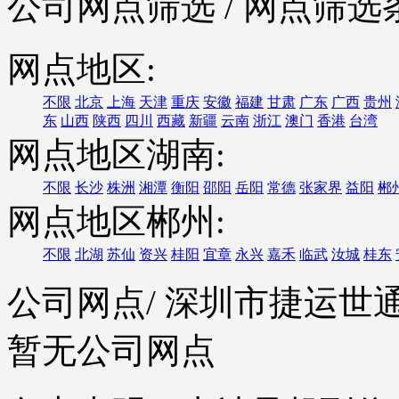
公司网点筛选
/ 网点筛选
网点地区:
不限
北京
上海
天津
重庆
安徽
福建
甘肃
广东
广西
贵州
东
山西
陕西
四川
西藏
新疆
云南
浙江
澳门
香港
台湾
网点地区湖南:
不限
长沙
株洲
湘潭
衡阳
邵阳
岳阳
常德
张家界
益阳
郴
网点地区郴州:
不限
北湖
苏仙
资兴
桂阳
宜章
永兴
嘉禾
临武
汝城
桂东
公司网点
/ 深圳市捷运
暂无公司网点