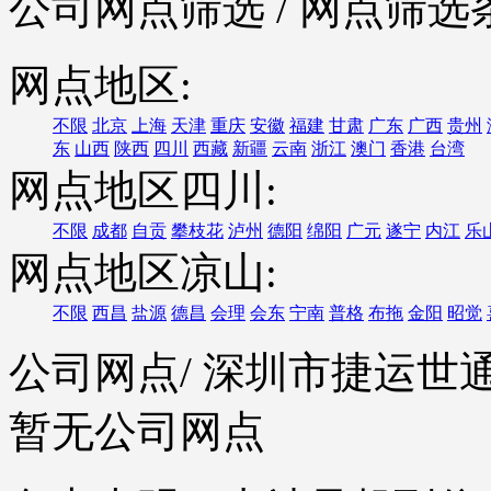
公司网点筛选
/ 网点筛选
网点地区:
不限
北京
上海
天津
重庆
安徽
福建
甘肃
广东
广西
贵州
东
山西
陕西
四川
西藏
新疆
云南
浙江
澳门
香港
台湾
网点地区四川:
不限
成都
自贡
攀枝花
泸州
德阳
绵阳
广元
遂宁
内江
乐
网点地区凉山:
不限
西昌
盐源
德昌
会理
会东
宁南
普格
布拖
金阳
昭觉
公司网点
/ 深圳市捷运
暂无公司网点