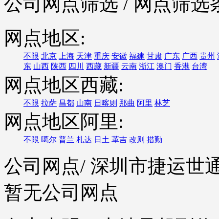
公司网点筛选
/ 网点筛选
网点地区:
不限
北京
上海
天津
重庆
安徽
福建
甘肃
广东
广西
贵州
东
山西
陕西
四川
西藏
新疆
云南
浙江
澳门
香港
台湾
网点地区西藏:
不限
拉萨
昌都
山南
日喀则
那曲
阿里
林芝
网点地区阿里:
不限
噶尔
普兰
札达
日土
革吉
改则
措勤
公司网点
/ 深圳市捷运
暂无公司网点