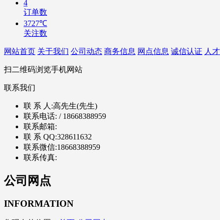
4
订单数
3727℃
关注数
网站首页
关于我们
公司动态
商务信息
网点信息
诚信认证
人才
扫二维码浏览手机网站
联系我们
联 系 人:
高先生(先生)
联系电话:
/ 18668388959
联系邮箱:
联 系 QQ:
328611632
联系微信:
18668388959
联系传真:
公司网点
INFORMATION