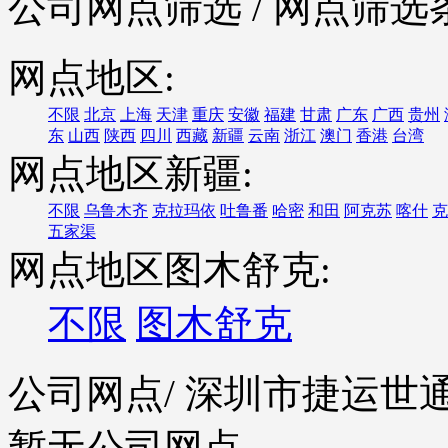
公司网点筛选
/ 网点筛选
网点地区:
不限
北京
上海
天津
重庆
安徽
福建
甘肃
广东
广西
贵州
东
山西
陕西
四川
西藏
新疆
云南
浙江
澳门
香港
台湾
网点地区新疆:
不限
乌鲁木齐
克拉玛依
吐鲁番
哈密
和田
阿克苏
喀什
克
五家渠
网点地区图木舒克:
不限
图木舒克
公司网点
/ 深圳市捷运
暂无公司网点